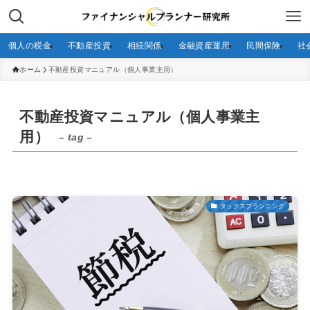
個人の税金
不動産投資
相続関係
金融資産運用
民間保険
社
ホーム
不動産投資マニュアル（個人事業主用）
不動産投資マニュアル（個人事業主
用）
– tag –
タックスプランニング