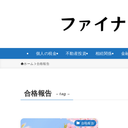
個人の税金
不動産投資
相続関係
金
ホーム
合格報告
合格報告
– tag –
合格報告