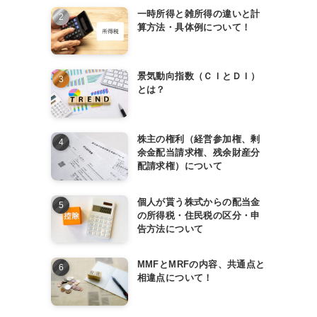
一時所得と雑所得の違いと計
算方法・具体例について！
景気動向指数（ＣＩとＤＩ）
とは？
株主の権利（経営参加権、剰
余金配当請求権、残余財産分
配請求権）について
個人が貰う株式からの配当金
の所得税・住民税の区分・申
告方法について
MMFとMRFの内容、共通点と
相違点について！