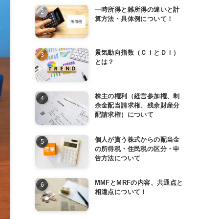
一時所得と雑所得の違いと計
算方法・具体例について！
景気動向指数（ＣＩとＤＩ）
とは？
株主の権利（経営参加権、剰
余金配当請求権、残余財産分
配請求権）について
個人が貰う株式からの配当金
の所得税・住民税の区分・申
告方法について
MMFとMRFの内容、共通点と
相違点について！