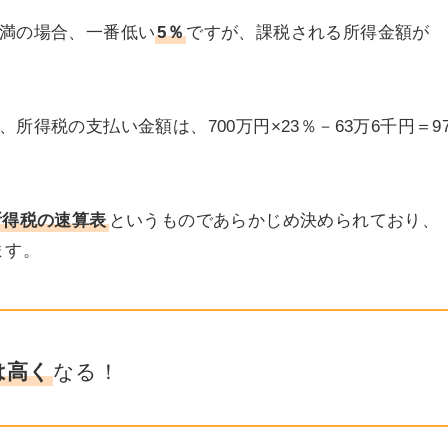
未満の場合、一番低い
5％
ですが、課税される所得金額が
所得税の支払い金額は、700万円×23％－63万6千円＝9
所得税の速算表
というものであらかじめ決められており、
ます。
は高く
なる！