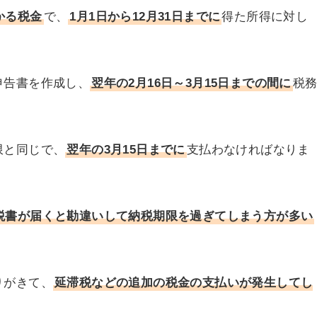
かる税金
で、
1月1日から12月31日までに
得た所得に対し
。
申告書を作成し、
翌年の2月16日～3月15日までの間に
税
限と同じで、
翌年の3月15日までに
支払わなければなりま
税書が届くと勘違いして納税期限を過ぎてしまう方が多い
りがきて、
延滞税などの追加の税金の支払いが発生してし