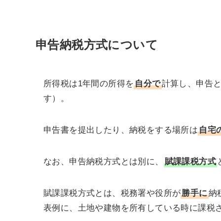
申告納税方式について
所得税は1年間の所得を
自分で
計算し、申告
す）。
申告書を提出したり、納税をする場所は
自宅
なお、申告納税方式とは別に、
賦課課税方式
賦課課税方式とは、税務署や役所が
勝手に
納
表例に、土地や建物を所有している時に課税