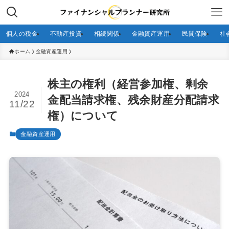
個人の税金
不動産投資
相続関係
金融資産運用
民間保険
社
ホーム
金融資産運用
株主の権利（経営参加権、剰余
2024
金配当請求権、残余財産分配請求
11/22
権）について
金融資産運用