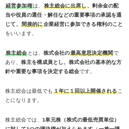
経営参加権
は、
株主総会に出席し
、剰余金の配
当や役員の選任・解任などの重要事項の承認を通
じて、
間接的に
企業経営に参加できる権利のこと
をいいます。
株主総会
とは、
株式会社の
最高意思決定機関
で
あり、
株主を構成員とし、株式会社の基本的な方
針や重要な事項を決定する総会
です。
株主総会は最低でも
１年に１回以上開催される
こ
とになります。
株主総会では、
1単元株（株式の最低売買単位）
に対して1つの議決権が与えられます
（
一株一議