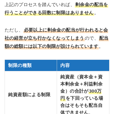
上記のプロセスを踏んでいれば、
剰余金の配当を
行うことができる回数に制限はありません
。
ただし、
必要以上に剰余金の配当が行われると会
社の経営が立ち行かなくなってしまう
ので、
配当
額の総額には以下の制限が設けられています
。
制限の種類
内容
純資産（資本金＋資
本剰余金＋利益剰余
金）の合計が
300万
純資産額による制限
円
を下回っている場
合はそもそも配当自
体できません
。