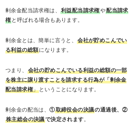
剰余金配当請求権は、
利益配当請求権
や
配当請求
権
と呼ばれる場合もあります。
剰余金とは、簡単に言うと、
会社が貯めこんでい
る利益の総額
になります。
つまり、
会社の貯めこんでいる利益の総額の一部
を株主に譲り渡すことを請求する行為が「剰余金
配当請求権
」
ということになります。
剰余金の配当は、
①
取締役会の決議
の通過後、②
株主総会の決議
で決定されます
。