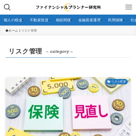
個人の税金
不動産投資
相続関係
金融資産運用
民間保険
社
ホーム
リスク管理
リスク管理
– category –
リスク管理