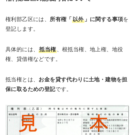
権利部乙区には、
所有権「
以外
」に関する事項
を
登記します。
具体的には、
抵当権
、根抵当権、地上権、地役
権、貸借権などです。
抵当権とは、
お金を貸す代わりに土地・建物を担
保に取るための登記
です。