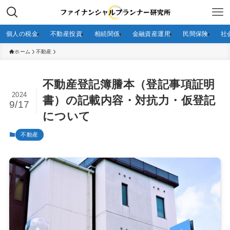
個人の税金
不動産投資
相続関係
金融資産運用
民間保険
社
ホーム
不動産
不動産登記簿謄本（登記事項証明
2024
書）の記載内容・対抗力・仮登記
9/17
について
不動産