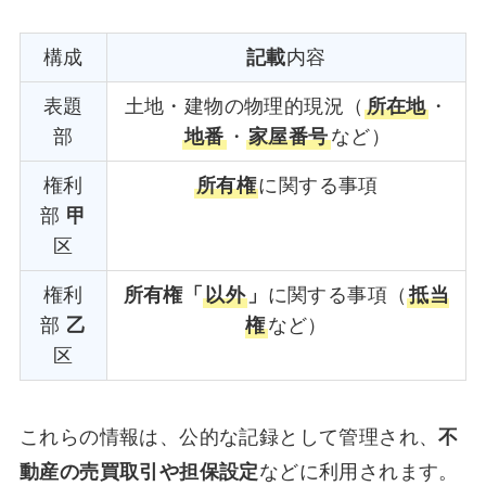
構成
記載
内容
表題
土地・建物の物理的現況（
所在地
・
部
地番
・
家屋番号
など）
権利
所有権
に関する事項
部
甲
区
権利
所有権「
以外
」
に関する事項（
抵当
部
乙
権
など）
区
これらの情報は、公的な記録として管理され、
不
動産の売買取引や担保設定
などに利用されます。