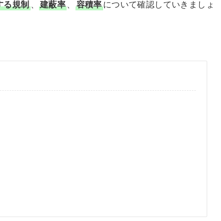
する規制
、
建蔽率
、
容積率
について確認していきましょ