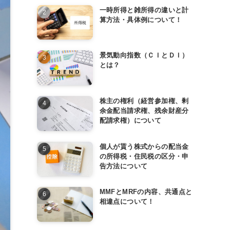
一時所得と雑所得の違いと計
算方法・具体例について！
景気動向指数（ＣＩとＤＩ）
とは？
株主の権利（経営参加権、剰
余金配当請求権、残余財産分
配請求権）について
個人が貰う株式からの配当金
の所得税・住民税の区分・申
告方法について
MMFとMRFの内容、共通点と
相違点について！