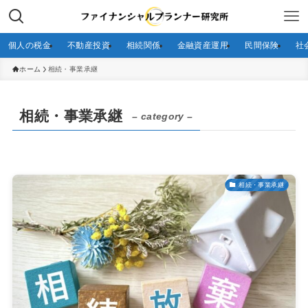
個人の税金
不動産投資
相続関係
金融資産運用
民間保険
社
ホーム
相続・事業承継
相続・事業承継
– category –
相続・事業承継