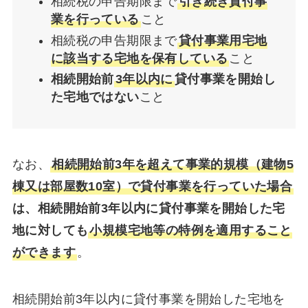
相続税の申告期限まで
引き続き貸付事
業を行っている
こと
相続税の申告期限まで
貸付事業用宅地
に該当する宅地を保有している
こと
相続開始前
3年以内に
貸付事業を開始し
た宅地ではない
こと
なお、
相続開始前3年を超えて事業的規模（建物5
棟又は部屋数10室）で貸付事業を行っていた場合
は、相続開始前3年以内に貸付事業を開始した宅
地に対しても
小規模宅地等の特例を適用すること
ができます
。
相続開始前3年以内に貸付事業を開始した宅地を