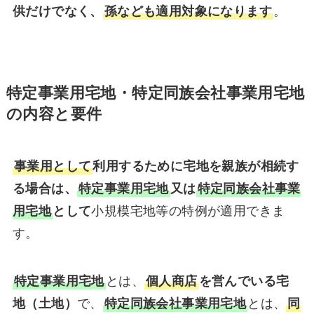
供だけでなく、
孫なども適用対象になります
。
特定事業用宅地・特定同族会社事業用宅地
の内容と要件
事業用として
利用するために宅地を親族が相続す
る場合は、
特定事業用宅地
又は
特定同族会社事業
用宅地
として
小規模宅地等の特例が適用できま
す。
特定事業用宅地
とは、
個人商店
を営んでいる宅
地（土地）
で、
特定同族会社事業用宅地
とは、
同