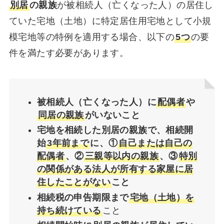
別居
の親族
が被相続人（亡くなった人）の居住し
ていた宅地（土地）に特定居住用宅地として小規
模宅地等の特例を適用する場合、以下の
5つ
の要
件を満たす必要があります。
被相続人（亡くなった人）に
配偶者
や
同居の親族
がいないこと
宅地を相続した別居の親族で、相続開
始
3年前まで
に、①
自己または自己の
配偶者
、②
三親等以内の親族
、③
特別
の関係がある法人が所有する家屋に居
住したことがない
こと
相続税の申告期限まで
宅地（土地）を
持ち続けている
こと