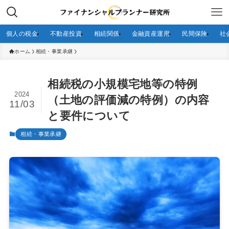
個人の税金
不動産投資
相続関係
金融資産運用
民間保険
社
ホーム
相続・事業承継
相続税の小規模宅地等の特例
2024
（土地の評価減の特例）の内容
11/03
と要件について
相続・事業承継