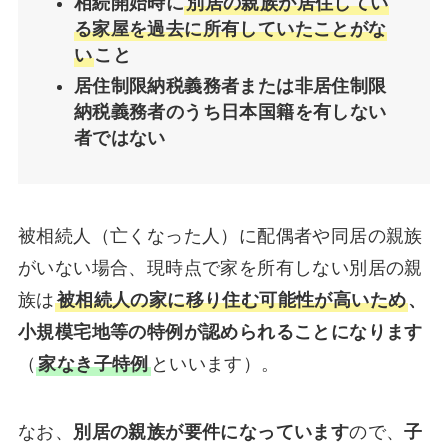
相続開始時に
別居の親族が居住してい
る家屋を過去に所有していたことがな
い
こと
居住制限納税義務者または非居住制限
納税義務者のうち日本国籍を有しない
者ではない
被相続人（亡くなった人）に配偶者や同居の親族
がいない場合、現時点で家を所有しない別居の親
族は
被相続人の家に移り住む可能性が高いため
、
小規模宅地等の特例が認められることになります
（
家なき子特例
といいます）。
なお、
別居の親族が要件になっています
ので、
子