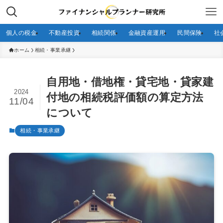
個人の税金
不動産投資
相続関係
金融資産運用
民間保険
社
ホーム
相続・事業承継
自用地・借地権・貸宅地・貸家建
2024
付地の相続税評価額の算定方法
11/04
について
相続・事業承継