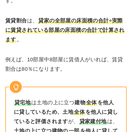
す。
賃貸割合
は、
貸家の全部屋の床面積の合計÷実際
に賃貸されている部屋の床面積の合計で計算され
ます
。
例えば、10部屋中8部屋に賃借人がいれば、賃貸
割合は80％になります。
貸宅地
は土地の上に立つ
建物
全体
を他人
に貸しているため、土地
全体
を他人に貸し
ていると評価されます
が、
貸家建付地
は、
土地の上に立つ建物の
一部
を他人に貸して