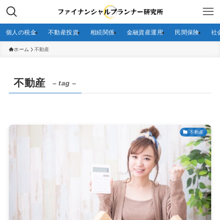
個人の税金
不動産投資
相続関係
金融資産運用
民間保険
社
ホーム
不動産
不動産
– tag –
不動産